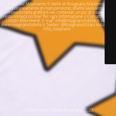
Il sito del Movimento 5 Stelle di Rosignano Marittimo è
temporaneamente in manutenzione, stiamo lavorando per
rinnovarlo nella grafica e nei contenuti, un po' di pazienza e
presto tornerà on line! Per ogni Informazione o Contatto questi
i nostri Riferimenti: E mail: info@rosignano5stelle.it Web:
www.rosignano5stelle.it Twitter: @Rosignano5Stars Instagram:
m5s_rosignano
© Movimento 5 Stelle Rosignano 2023