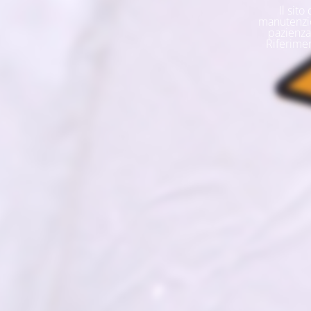
Il sit
manutenzio
pazienza 
Riferimen