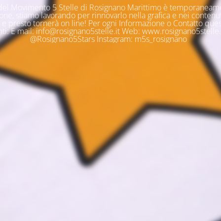
o del Movimento 5 Stelle di Rosignano Marittimo è temporaneam
ne, stiamo lavorando per rinnovarlo nella grafica e nei contenuti
e presto tornerà on line! Per ogni Informazione o Contatto quest
ti: E mail: info@rosignano5stelle.it Web: www.rosignano5stelle.i
@Rosignano5Stars Instagram: m5s_rosignano