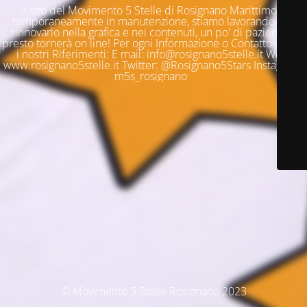
Il sito del Movimento 5 Stelle di Rosignano Marittimo è
temporaneamente in manutenzione, stiamo lavorando per
rinnovarlo nella grafica e nei contenuti, un po' di pazienza e
presto tornerà on line! Per ogni Informazione o Contatto questi
i nostri Riferimenti: E mail: info@rosignano5stelle.it Web:
www.rosignano5stelle.it Twitter: @Rosignano5Stars Instagram:
m5s_rosignano
© Movimento 5 Stelle Rosignano 2023