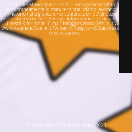
Il sito del Movimento 5 Stelle di Rosignano Marittimo è
temporaneamente in manutenzione, stiamo lavorando per
rinnovarlo nella grafica e nei contenuti, un po' di pazienza e
presto tornerà on line! Per ogni Informazione o Contatto questi
i nostri Riferimenti: E mail: info@rosignano5stelle.it Web:
www.rosignano5stelle.it Twitter: @Rosignano5Stars Instagram:
m5s_rosignano
© Movimento 5 Stelle Rosignano 2023