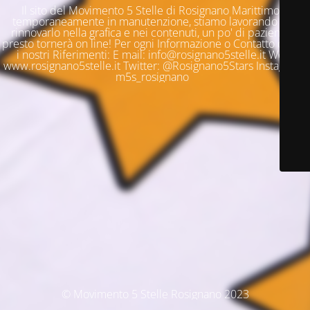
Il sito del Movimento 5 Stelle di Rosignano Marittimo è
temporaneamente in manutenzione, stiamo lavorando per
rinnovarlo nella grafica e nei contenuti, un po' di pazienza e
presto tornerà on line! Per ogni Informazione o Contatto questi
i nostri Riferimenti: E mail: info@rosignano5stelle.it Web:
www.rosignano5stelle.it Twitter: @Rosignano5Stars Instagram:
m5s_rosignano
© Movimento 5 Stelle Rosignano 2023