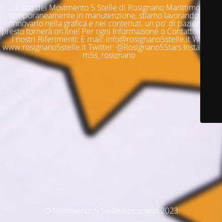
Il sito del Movimento 5 Stelle di Rosignano Marittimo è
temporaneamente in manutenzione, stiamo lavorando per
rinnovarlo nella grafica e nei contenuti, un po' di pazienza e
presto tornerà on line! Per ogni Informazione o Contatto questi
i nostri Riferimenti: E mail: info@rosignano5stelle.it Web:
www.rosignano5stelle.it Twitter: @Rosignano5Stars Instagram:
m5s_rosignano
© Movimento 5 Stelle Rosignano 2023