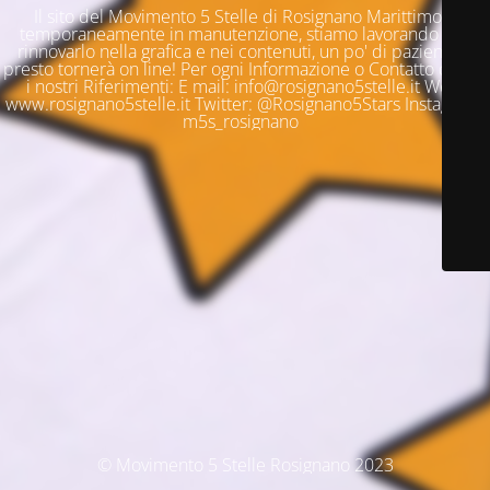
Il sito del Movimento 5 Stelle di Rosignano Marittimo è
temporaneamente in manutenzione, stiamo lavorando per
rinnovarlo nella grafica e nei contenuti, un po' di pazienza e
presto tornerà on line! Per ogni Informazione o Contatto questi
i nostri Riferimenti: E mail: info@rosignano5stelle.it Web:
www.rosignano5stelle.it Twitter: @Rosignano5Stars Instagram:
m5s_rosignano
© Movimento 5 Stelle Rosignano 2023