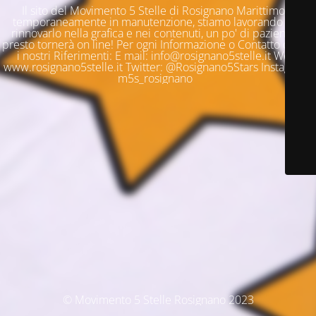
Il sito del Movimento 5 Stelle di Rosignano Marittimo è
temporaneamente in manutenzione, stiamo lavorando per
rinnovarlo nella grafica e nei contenuti, un po' di pazienza e
presto tornerà on line! Per ogni Informazione o Contatto questi
i nostri Riferimenti: E mail: info@rosignano5stelle.it Web:
www.rosignano5stelle.it Twitter: @Rosignano5Stars Instagram:
m5s_rosignano
© Movimento 5 Stelle Rosignano 2023